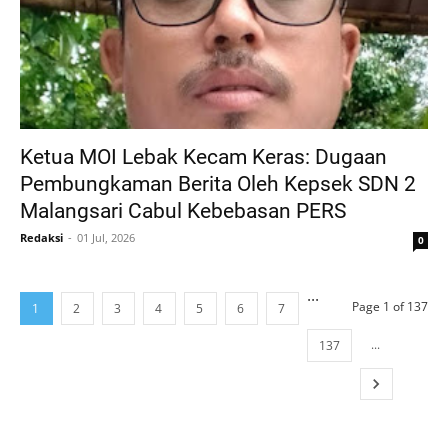
Ketua MOI Lebak Kecam Keras: Dugaan
Pembungkaman Berita Oleh Kepsek SDN 2
Malangsari Cabul Kebebasan PERS
Redaksi
01 Jul, 2026
0
...
Page 1 of 137
1
2
3
4
5
6
7
...
137