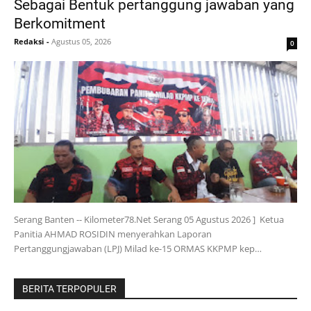
Sebagai Bentuk pertanggung jawaban yang
Berkomitment
Redaksi
-
Agustus 05, 2026
0
Serang Banten -- Kilometer78.Net Serang 05 Agustus 2026 ] Ketua
Panitia AHMAD ROSIDIN menyerahkan Laporan
Pertanggungjawaban (LPJ) Milad ke-15 ORMAS KKPMP kep…
BERITA TERPOPULER