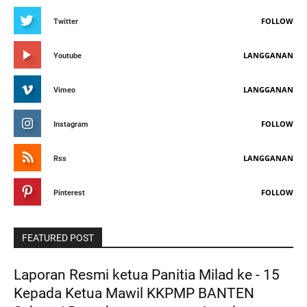
FOLLOW
Twitter
LANGGANAN
Youtube
LANGGANAN
Vimeo
FOLLOW
Instagram
LANGGANAN
Rss
FOLLOW
Pinterest
FEATURED POST
Laporan Resmi ketua Panitia Milad ke - 15
Kepada Ketua Mawil KKPMP BANTEN