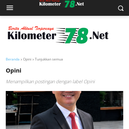
Beranda
Opini
Tunjukkan semua
Opini
Menampilkan postingan dengan label
Opini