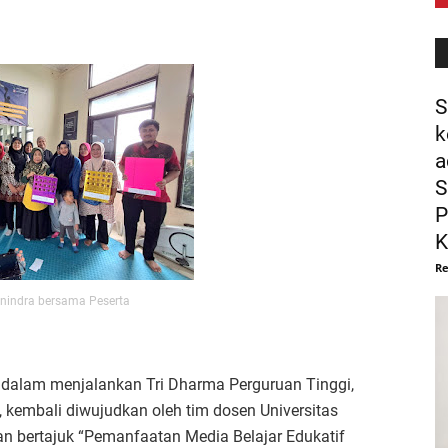
S
k
a
S
P
K
Re
nindra bersama Peserta
 dalam menjalankan Tri Dharma Perguruan Tinggi,
kembali diwujudkan oleh tim dosen Universitas
an bertajuk “Pemanfaatan Media Belajar Edukatif