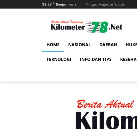
C
Banjarmasin
Minggu, Augustus 9, 2026
29.33
HOME
NASIONAL
DAERAH
HUK
TEKNOLOGI
INFO DAN TIPS
KESEH