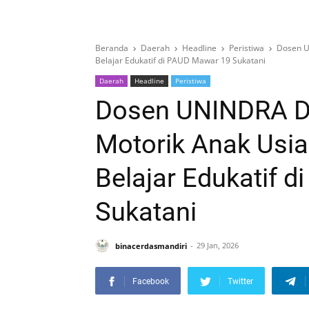
Beranda
Daerah
Headline
Peristiwa
Dosen U
Belajar Edukatif di PAUD Mawar 19 Sukatani
Daerah
Headline
Peristiwa
Dosen UNINDRA Do
Motorik Anak Usia
Belajar Edukatif 
Sukatani
binacerdasmandiri
29 Jan, 2026
Facebook
Twitter