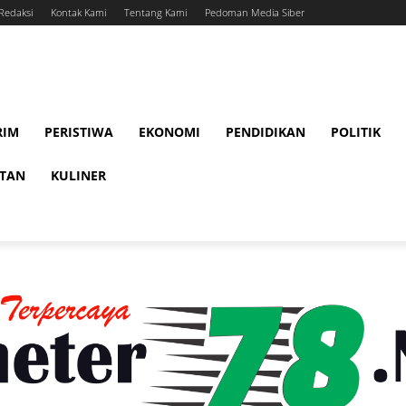
Redaksi
Kontak Kami
Tentang Kami
Pedoman Media Siber
RIM
PERISTIWA
EKONOMI
PENDIDIKAN
POLITIK
ATAN
KULINER