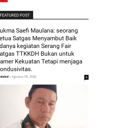
FEATURED POST
ukma Saefi Maulana: seorang
etua Satgas Menyambut Baik
danya kegiatan Serang Fair
atgas TTKKDH Bukan untuk
amer Kekuatan Tetapi menjaga
ondusivitas.
daksi
-
Agustus 09, 2026
0