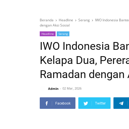
Beranda
Headline
Serang
IWO Indonesia Banten
dengan Aksi Sosial
Headline
Serang
IWO Indonesia Bant
Kelapa Dua, Perera
Ramadan dengan A
Admin
02 Mar, 2026
Facebook
Twitter