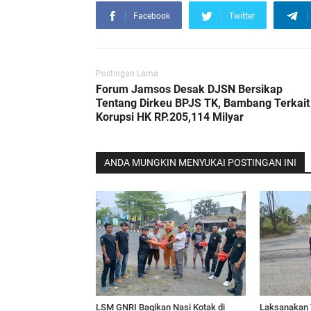
Facebook
Twitter
Postingan Lama
Forum Jamsos Desak DJSN Bersikap
Tentang Dirkeu BPJS TK, Bambang Terkait
Korupsi HK RP.205,114 Milyar
ANDA MUNGKIN MENYUKAI POSTINGAN INI
LSM GNRI Bagikan Nasi Kotak di
Laksanakan 