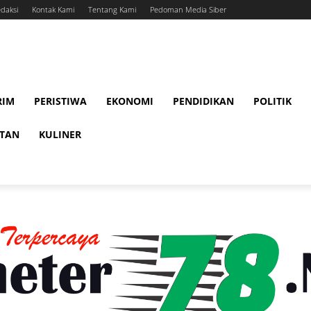
daksi
Kontak Kami
Tentang Kami
Pedoman Media Siber
RIM
PERISTIWA
EKONOMI
PENDIDIKAN
POLITIK
ATAN
KULINER