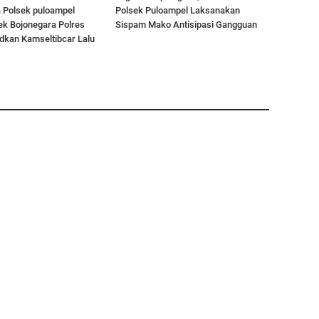
a Polsek puloampel
Polsek Puloampel Laksanakan
ek Bojonegara Polres
Sispam Mako Antisipasi Gangguan
dkan Kamseltibcar Lalu