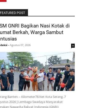
FEATURED POST
SM GNRI Bagikan Nasi Kotak di
umat Berkah, Warga Sambut
ntusias
daksi
-
Agustus 07, 2026
0
rang Banten -- Kilometer78.Net Kota Serang, 7
gustus 2026 ] Lembaga Swadaya Masyarakat
rakan Nawacita Rakyat Indonesia (GNRI)