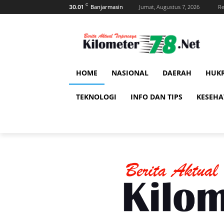
C
Banjarmasin
Jumat, Augustus 7, 2026
Re
30.01
HOME
NASIONAL
DAERAH
HUK
TEKNOLOGI
INFO DAN TIPS
KESEH