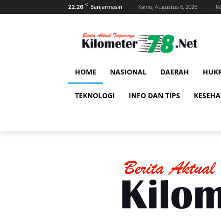
C
Banjarmasin
Kamis, Augustus 6, 2026
Re
22.26
HOME
NASIONAL
DAERAH
HUK
TEKNOLOGI
INFO DAN TIPS
KESEH