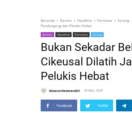
Beranda
Banten
Headline
Peristiwa
Serang
Pendongeng dan Pelukis Hebat
Banten
Headline
Peristiwa
Serang
Bukan Sekadar Bel
Cikeusal Dilatih 
Pelukis Hebat
binacerdasmandiri
26 Mei, 2026
Facebook
Twitter