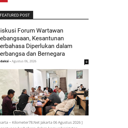
FEATURED POST
iskusi Forum Wartawan
ebangsaan, Kesantunan
erbahasa Diperlukan dalam
erbangsa dan Bernegara
daksi
-
Agustus 06, 2026
0
karta -- Kilometer78.Net Jakarta 06 Agustus 2026 ]