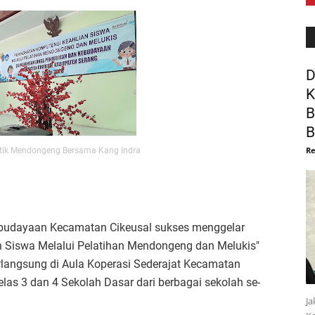
D
K
B
B
Re
ktik Mendongeng Bersama Kang Indra
budayaan Kecamatan Cikeusal sukses menggelar
n Siswa Melalui Pelatihan Mendongeng dan Melukis"
rlangsung di Aula Koperasi Sederajat Kecamatan
kelas 3 dan 4 Sekolah Dasar dari berbagai sekolah se-
Ja