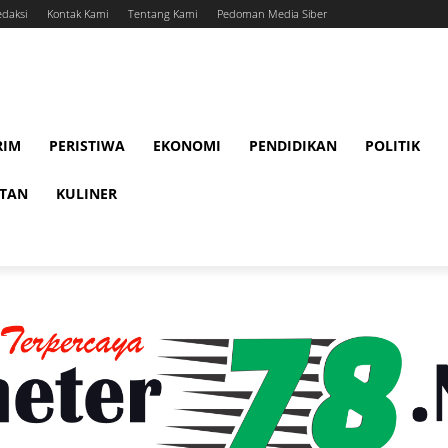
daksi
Kontak Kami
Tentang Kami
Pedoman Media Siber
RIM
PERISTIWA
EKONOMI
PENDIDIKAN
POLITIK
ATAN
KULINER