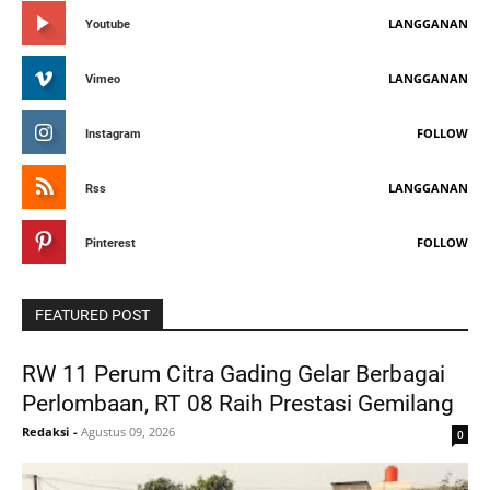
LANGGANAN
Youtube
LANGGANAN
Vimeo
FOLLOW
Instagram
LANGGANAN
Rss
FOLLOW
Pinterest
FEATURED POST
RW 11 Perum Citra Gading Gelar Berbagai
Perlombaan, RT 08 Raih Prestasi Gemilang
Redaksi
-
Agustus 09, 2026
0