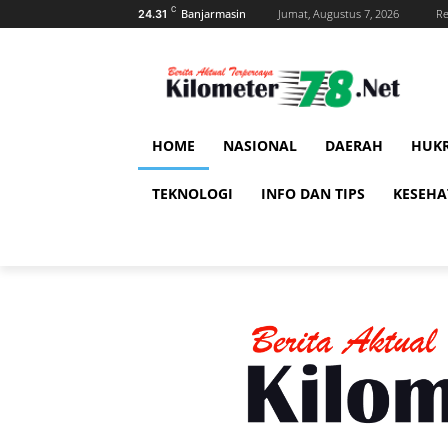
C
Banjarmasin
Jumat, Augustus 7, 2026
Re
24.31
HOME
NASIONAL
DAERAH
HUK
TEKNOLOGI
INFO DAN TIPS
KESEH