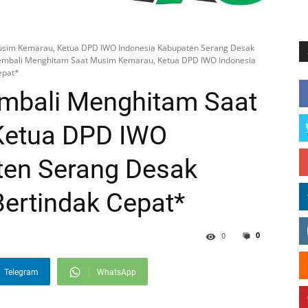
usim Kemarau, Ketua DPD IWO Indonesia Kabupaten Serang Desak
Kembali Menghitam Saat Musim Kemarau, Ketua DPD IWO Indonesia
epat*
embali Menghitam Saat
Ketua DPD IWO
ten Serang Desak
ertindak Cepat*
0
0
Telegram
WhatsApp