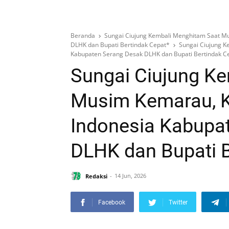
Beranda
Sungai Ciujung Kembali Menghitam Saat M
DLHK dan Bupati Bertindak Cepat*
Sungai Ciujung 
Kabupaten Serang Desak DLHK dan Bupati Bertindak C
Sungai Ciujung K
Musim Kemarau, 
Indonesia Kabupa
DLHK dan Bupati B
Redaksi
14 Jun, 2026
Facebook
Twitter