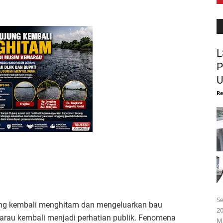
L
P
U
Re
Se
yang kembali menghitam dan mengeluarkan bau
2
rau kembali menjadi perhatian publik. Fenomena
M