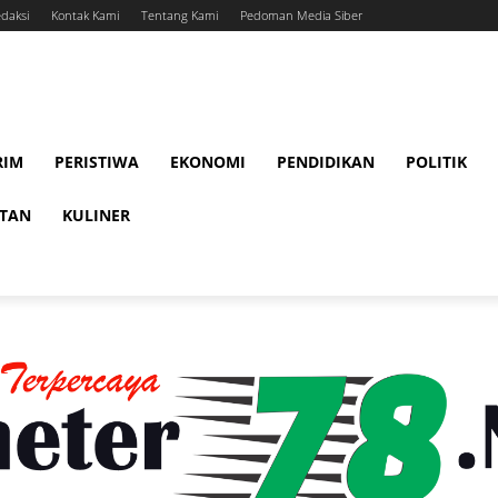
daksi
Kontak Kami
Tentang Kami
Pedoman Media Siber
RIM
PERISTIWA
EKONOMI
PENDIDIKAN
POLITIK
ATAN
KULINER